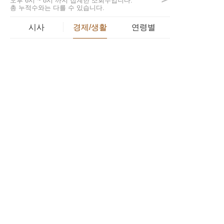
오후 6시 ~ 8시 까지 집계한 조회수입니다.
총 누적수와는 다를 수 있습니다.
시사
경제/생활
연령별
로또 틀렸다고 버리지마라! "용
1
지뒷면"에 있는...
40,973
개인사업자나 프리랜서인 경우
2
에도 저금리의 대출을 받...
64,693
회생/파산 고민이라면... 방문없
3
이 빠르게...
43,802
로또 1등 명당은 어디? 당첨 번
4
호 부터 지역까지...
47,521